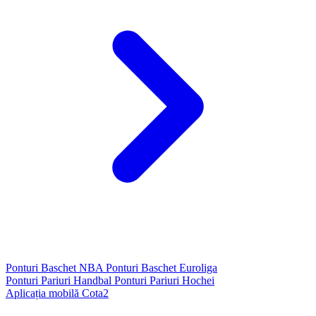
Ponturi Baschet NBA
Ponturi Baschet Euroliga
Ponturi Pariuri Handbal
Ponturi Pariuri Hochei
Aplicația mobilă Cota2