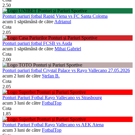
2.50
Ponturi pariuri fotbal Rapid Viena vs FC Santa Coloma
acum 1 săptămână de către
Adrianul
Cota
2.05
Ponturi pariuri fotbal FCSB vs Auda
acum 1 săptămână de către
Mihai Gabriel
Cota
2.00
Ponturi pariuri fotbal Crystal Palace vs Rayo Vallecano 27.05.2026
acum 2 luni de către
Ștefan B.
Cota
2.05
Ponturi Pariuri Fotbal Rayo Vallecano vs Strasbourg
acum 3 luni de către
FotbalTop
Cota
1.85
Ponturi Pariuri Fotbal Rayo Vallecano vs AEK Atena
acum 3 luni de către
FotbalTop