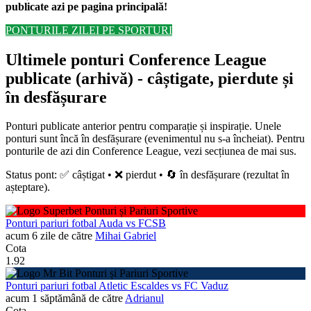
publicate azi pe pagina principală!
PONTURILE ZILEI PE SPORTURI
Ultimele ponturi Conference League
publicate (arhivă) - câștigate, pierdute și
în desfășurare
Ponturi publicate anterior pentru comparație și inspirație. Unele
ponturi sunt încă în desfășurare (evenimentul nu s-a încheiat). Pentru
ponturile de azi din Conference League, vezi secțiunea de mai sus.
Status pont: ✅ câștigat • ❌ pierdut • 🔄 în desfășurare (rezultat în
așteptare).
Ponturi pariuri fotbal Auda vs FCSB
acum 6 zile de către
Mihai Gabriel
Cota
1.92
Ponturi pariuri fotbal Atletic Escaldes vs FC Vaduz
acum 1 săptămână de către
Adrianul
Cota