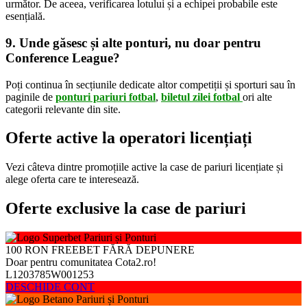
următor. De aceea, verificarea lotului și a echipei probabile este
esențială.
9. Unde găsesc și alte ponturi, nu doar pentru
Conference League?
Poți continua în secțiunile dedicate altor competiții și sporturi sau în
paginile de
ponturi pariuri fotbal
,
biletul zilei fotbal
ori alte
categorii relevante din site.
Oferte active la operatori licențiați
Vezi câteva dintre promoțiile active la case de pariuri licențiate și
alege oferta care te interesează.
Oferte exclusive la case de pariuri
100 RON FREEBET FĂRĂ DEPUNERE
Doar pentru comunitatea Cota2.ro!
L1203785W001253
DESCHIDE CONT