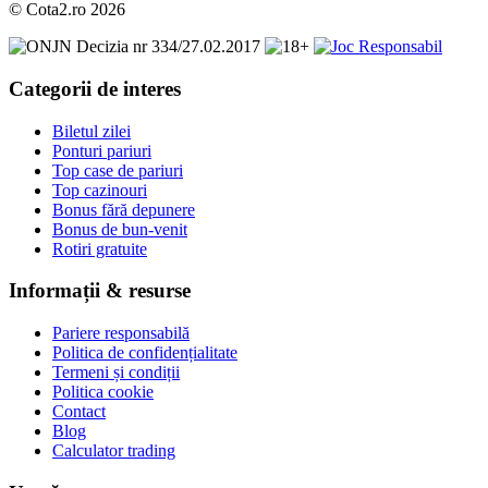
©️ Cota2.ro 2026
Decizia nr 334/27.02.2017
Categorii de interes
Biletul zilei
Ponturi pariuri
Top case de pariuri
Top cazinouri
Bonus fără depunere
Bonus de bun-venit
Rotiri gratuite
Informații & resurse
Pariere responsabilă
Politica de confidențialitate
Termeni și condiții
Politica cookie
Contact
Blog
Calculator trading