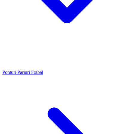
Ponturi Pariuri Fotbal