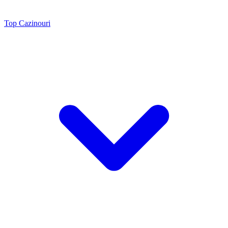
Top Cazinouri