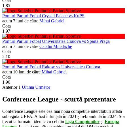
Cota
1.85
Ponturi Pariuri Fotbal Crystal Palace vs KuPS
acum 7 luni de către
Mihai Gabriel
Cota
1.97
Ponturi Pariuri Fotbal Universitatea Craiova vs Sparta Praga
acum 7 luni de către
Catalin Mihalache
Cota
2.10
Ponturi Pariuri Fotbal Rakow vs Universitatea Craiova
acum 10 luni de către
Mihai Gabriel
Cota
1.90
Anterior
1
Ultima
Următor
Conference League - scurtă prezentare
Conference League este cea mai nouă competiție intercluburi aflată
sub egida UEFA. A fost înființată în 2021 și rebranduită în 2024. S-a
trecut la formatul identic cu cel din
Liga Campionilor
și
Europa
League
. La start sunt 36 de echipe, un total de 184 de meciuri.