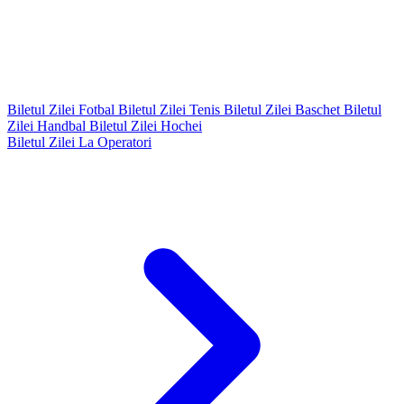
Biletul Zilei Fotbal
Biletul Zilei Tenis
Biletul Zilei Baschet
Biletul
Zilei Handbal
Biletul Zilei Hochei
Biletul Zilei La Operatori