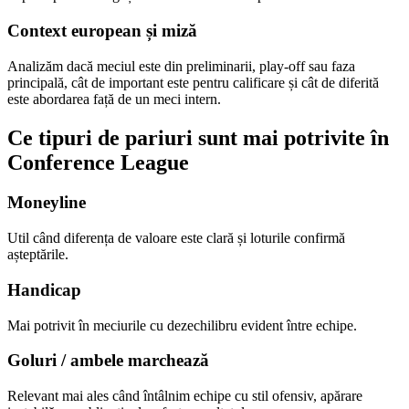
Context european și miză
Analizăm dacă meciul este din preliminarii, play-off sau faza
principală, cât de important este pentru calificare și cât de diferită
este abordarea față de un meci intern.
Ce tipuri de pariuri sunt mai potrivite în
Conference League
Moneyline
Util când diferența de valoare este clară și loturile confirmă
așteptările.
Handicap
Mai potrivit în meciurile cu dezechilibru evident între echipe.
Goluri / ambele marchează
Relevant mai ales când întâlnim echipe cu stil ofensiv, apărare