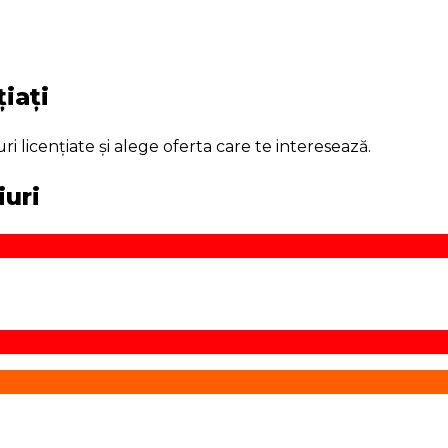
țiați
ri licențiate și alege oferta care te interesează.
iuri