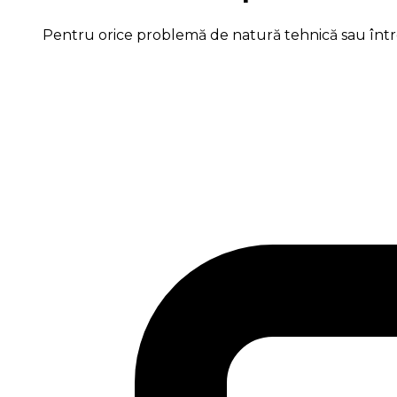
Pentru orice problemă de natură tehnică sau între