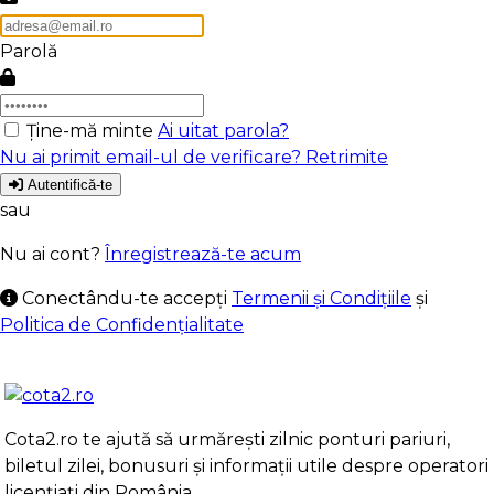
Parolă
Ţine-mă minte
Ai uitat parola?
Nu ai primit email-ul de verificare? Retrimite
Autentifică-te
sau
Nu ai cont?
Înregistrează-te acum
Conectându-te accepți
Termenii și Condițiile
și
Politica de Confidențialitate
Cota2.ro te ajută să urmărești zilnic ponturi pariuri,
biletul zilei, bonusuri și informații utile despre operatori
licențiați din România.