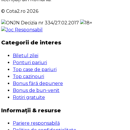
©️ Cota2.ro 2026
Decizia nr 334/27.02.2017
Categorii de interes
Biletul zilei
Ponturi pariuri
Top case de pariuri
Top cazinouri
Bonus fără depunere
Bonus de bun-venit
Rotiri gratuite
Informații & resurse
Pariere responsabilă