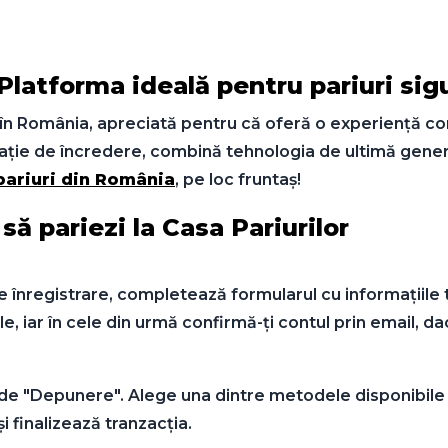
 Platforma ideală pentru pariuri sig
în România, apreciată pentru că oferă o experiență com
utație de încredere, combină tehnologia de ultimă genera
pariuri din România
, pe loc fruntaș!
 să pariezi la Casa Pariurilor
e înregistrare, completează formularul cu informațiile 
iile, iar în cele din urmă confirmă-ți contul prin email, 
 de "Depunere". Alege una dintre metodele disponibile 
i finalizează tranzacția.