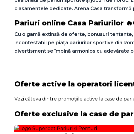
pasionații de pariuri sportive și jocuri de noroc. 
clasamentele dedicate. Arena Casa transformă par
Pariuri online Casa Pariurilor 
Cu o gamă extinsă de oferte, bonusuri tentante, o i
incontestabil pe piața pariurilor sportive din Ro
divertisment se îmbină armonios cu adevărate op
Oferte active la operatori licen
Vezi câteva dintre promoțiile active la case de pariu
Oferte exclusive la case de par