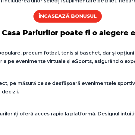
in includerea unor selecții suplimentare pe bilet, fieca
ÎNCASEAZĂ BONUSUL
Casa Pariurilor poate fi o alegere 
populare, precum fotbal, tenis și baschet, dar și opțiuni
ia pe evenimente virtuale și eSports, asigurând o exper
direct, pe măsură ce se desfășoară evenimentele sportive.
 decizii.
urilor îți oferă acces rapid la platformă. Designul intui