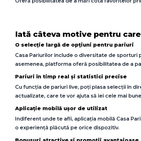
Oferă posibilitatea de a mări cota favoritelor pr
Iată câteva motive pentru care 
O selecție largă de opțiuni pentru pariuri
Casa Pariurilor include o diversitate de sporturi 
asemenea, platforma oferă posibilitatea de a par
Pariuri în timp real și statistici precise
Cu funcția de pariuri live, poți plasa selecții în 
actualizate, care te vor ajuta să iei cele mai bune
Aplicație mobilă ușor de utilizat
Indiferent unde te afli, aplicația mobilă Casa Pari
o experiență plăcută pe orice dispozitiv.
Bonusuri atractive și promoții avantajoase