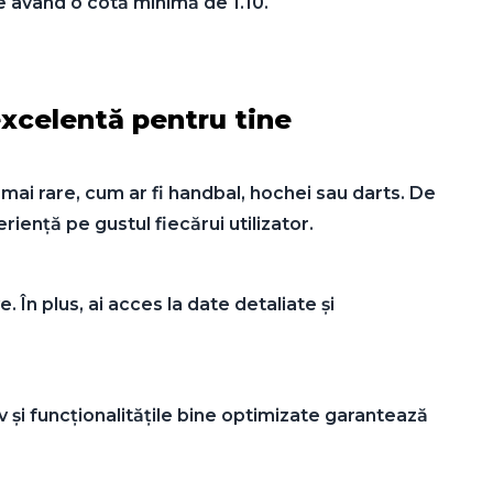
re având o cotă minimă de 1.10.
excelentă pentru tine
 mai rare, cum ar fi handbal, hochei sau darts. De
iență pe gustul fiecărui utilizator.
 În plus, ai acces la date detaliate și
tiv și funcționalitățile bine optimizate garantează