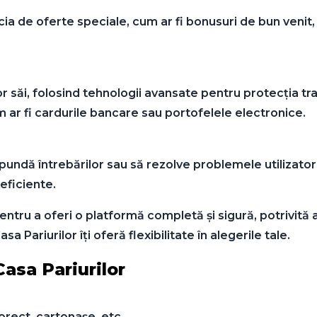
ficia de oferte speciale, cum ar fi bonusuri de bun venit,
r săi, folosind tehnologii avansate pentru protecția tra
m ar fi cardurile bancare sau portofelele electronice.
ndă întrebărilor sau să rezolve problemele utilizatorilo
 eficiente.
ntru a oferi o platformă completă și sigură, potrivită a
sa Pariurilor îți oferă flexibilitate în alegerile tale.
Casa Pariurilor
corect, cartonașe, etc.