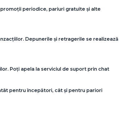
 promoții periodice, pariuri gratuite și alte
nzacțiilor. Depunerile și retragerile se realizează
r. Poți apela la serviciul de suport prin chat
tât pentru începători, cât și pentru pariori