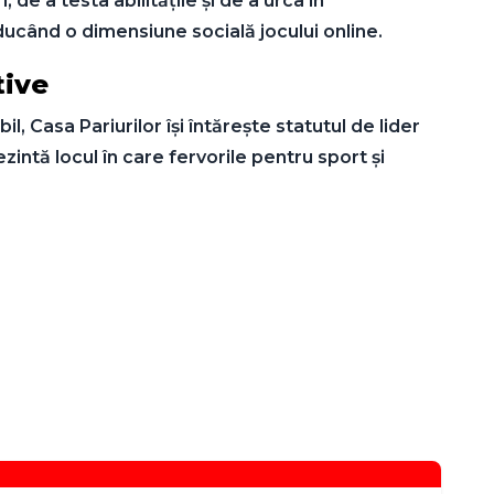
 de a testa abilitățile și de a urca în
ducând o dimensiune socială jocului online.
tive
, Casa Pariurilor își întărește statutul de lider
intă locul în care fervorile pentru sport și