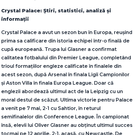
Crystal Palace: Știri, statistici, analiză și
informații
Crystal Palace a avut un sezon bun în Europa, reușind
prima sa calificare din istoria echipei într-o finală de
cupă europeană. Trupa lui Glasner a confirmat
calitatea fotbalului din Premier League, completând
trioul formațiilor engleze calificate în finalele din
acest sezon, după Arsenal în finala Ligii Campionilor
și Aston Villa în finala Europa League. Doar că
englezii abordează ultimul act de la Leipzig cu un
moral destul de scăzut. Ultima victorie pentru Palace
a venit pe 7 mai, 2-1 cu Sahtior, în returul
semifinalelor din Conference League. În campionat
însă, elevii lui Oliver Glasner au obținut ultimul succes
tocmai pe 12 aprilie, 2-1, acasă, cu Newcastle. De