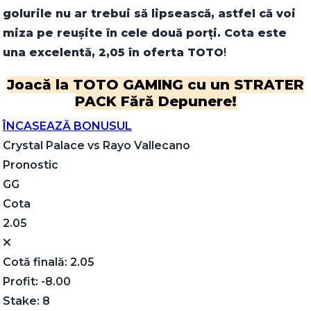
golurile nu ar trebui să lipsească, astfel că voi
miza pe reușite în cele două porți. Cota este
una excelentă, 2,05 în oferta TOTO
!
Joacă la TOTO GAMING cu un STRATER
PACK Fără Depunere!
ÎNCASEAZĂ BONUSUL
Crystal Palace
vs
Rayo Vallecano
Pronostic
GG
Cota
2.05
Cotă finală:
2.05
Profit:
-8.00
Stake:
8