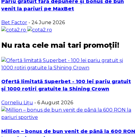
Pariu gratuit fără depunere și bonus de bun
venit la pariuri pe MaxBet
Bet Factor
- 24 June 2026
Nu rata cele mai tari promoții!
Ofertă limitată Superbet - 100 lei pariu gratuit
și 1000 rotiri gratuite la Shining Crown
Corneliu Lițu
- 6 August 2026
Million – bonus de bun venit de până la 600 RON