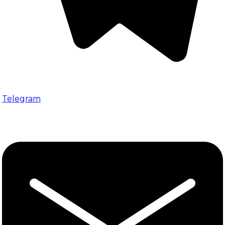
Telegram