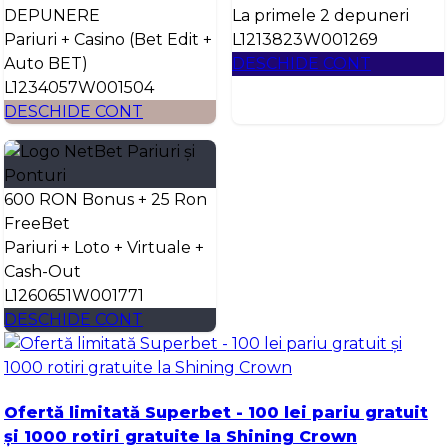
DEPUNERE
La primele 2 depuneri
Pariuri + Casino (Bet Edit +
L1213823W001269
Auto BET)
DESCHIDE CONT
L1234057W001504
DESCHIDE CONT
600 RON Bonus + 25 Ron
FreeBet
Pariuri + Loto + Virtuale +
Cash-Out
L1260651W001771
DESCHIDE CONT
Ofertă limitată Superbet - 100 lei pariu gratuit
și 1000 rotiri gratuite la Shining Crown