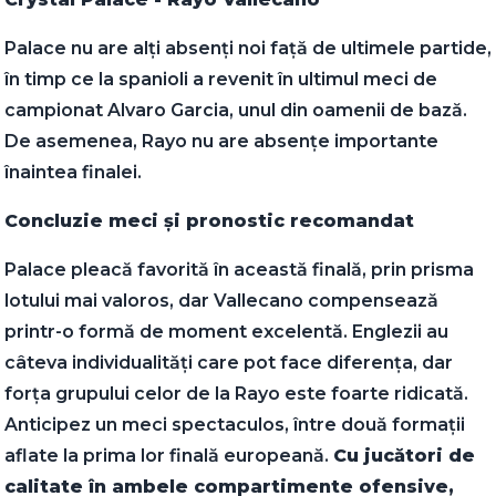
Palace nu are alți absenți noi față de ultimele partide,
în timp ce la spanioli a revenit în ultimul meci de
campionat Alvaro Garcia, unul din oamenii de bază.
De asemenea, Rayo nu are absențe importante
înaintea finalei.
Concluzie meci și pronostic recomandat
Palace pleacă favorită în această finală, prin prisma
lotului mai valoros, dar Vallecano compensează
printr-o formă de moment excelentă. Englezii au
câteva individualități care pot face diferența, dar
forța grupului celor de la Rayo este foarte ridicată.
Anticipez un meci spectaculos, între două formații
aflate la prima lor finală europeană.
Cu jucători de
calitate în ambele compartimente ofensive,