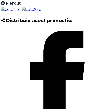
Pierdut
Distribuie acest pronostic: