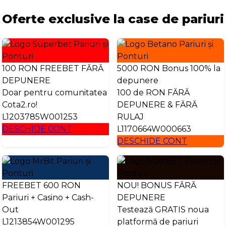
Oferte exclusive la case de pariuri
100 RON FREEBET FĂRĂ
5000 RON Bonus 100% la
DEPUNERE
depunere
Doar pentru comunitatea
100 de RON FĂRĂ
Cota2.ro!
DEPUNERE & FĂRĂ
L1203785W001253
RULAJ
DESCHIDE CONT
L1170664W000663
DESCHIDE CONT
FREEBET 600 RON
NOU! BONUS FĂRĂ
Pariuri + Casino + Cash-
DEPUNERE
Out
Testează GRATIS noua
L1213854W001295
platformă de pariuri