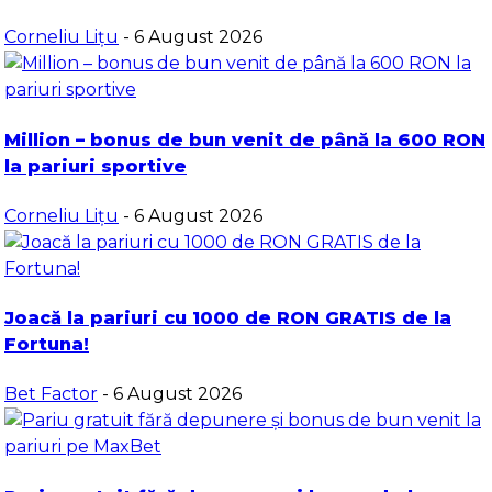
Corneliu Lițu
- 6 August 2026
Million – bonus de bun venit de până la 600 RON
la pariuri sportive
Corneliu Lițu
- 6 August 2026
Joacă la pariuri cu 1000 de RON GRATIS de la
Fortuna!
Bet Factor
- 6 August 2026