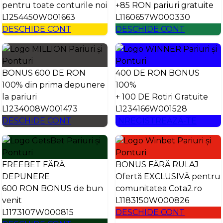
pentru toate conturile noi
+85 RON pariuri gratuite
L1254450W001663
L1160657W000330
DESCHIDE CONT
DESCHIDE CONT
BONUS 600 DE RON
400 DE RON BONUS
100% din prima depunere
100%
la pariuri
+ 100 DE Rotiri Gratuite
L1234008W001473
L1234166W001528
DESCHIDE CONT
ÎNREGISTREAZĂ-TE
FREEBET FĂRĂ
BONUS FĂRĂ RULAJ
DEPUNERE
Ofertă EXCLUSIVĂ pentru
600 RON BONUS de bun
comunitatea Cota2.ro
venit
L1183150W000826
L1173107W000815
DESCHIDE CONT