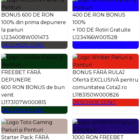
BONUS 600 DE RON
400 DE RON BONUS
100% din prima depunere
100%
la pariuri
+ 100 DE Rotiri Gratuite
L1234008W001473
L1234166W001528
DESCHIDE CONT
ÎNREGISTREAZĂ-TE
FREEBET FĂRĂ
BONUS FĂRĂ RULAJ
DEPUNERE
Ofertă EXCLUSIVĂ pentru
600 RON BONUS de bun
comunitatea Cota2.ro
venit
L1183150W000826
L1173107W000815
DESCHIDE CONT
DESCHIDE CONT
Starter Pack: FĂRĂ
1000 RON FREEBET