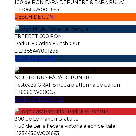
100 de RON FĂRĂ DEPUNERE & FĂRĂ RULAJ
L1170664W000663
DESCHIDE CONT
FREEBET 600 RON
Pariuri + Casino + Cash-Out
L1213854W001295
DESCHIDE CONT
NOU! BONUS FĂRĂ DEPUNERE
Testează GRATIS noua platformă de pariuri
L1160661W000651
ÎNREGISTREAZĂ-TE
300 de Lei Pariuri Gratuite
+ 50 de Lei la fiecare victorie a echipei tale
L1254450W001663