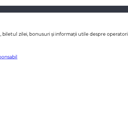
 biletul zilei, bonusuri și informații utile despre operatori