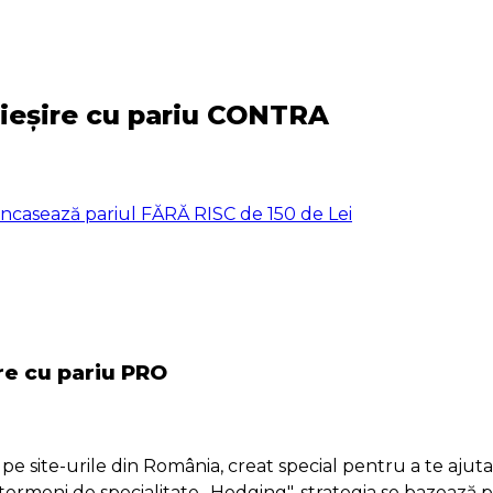
i ieșire cu pariu CONTRA
încasează pariul FĂRĂ RISC de 150 de Lei
ire cu pariu PRO
e site-urile din România, creat special pentru a te ajuta să
termeni de specialitate „Hedging", strategia se bazează p