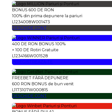
BONUS 600 DE RON
100% din prima depunere la pariuri
L1234008W001473
DESCHIDE CONT
400 DE RON BONUS 100%
+ 100 DE Rotiri Gratuite
L1234166W001528
ÎNREGISTREAZĂ-TE
FREEBET FĂRĂ DEPUNERE
600 RON BONUS de bun venit
L1173107W000815
DESCHIDE CONT
BONUS FĂRĂ RULAJ