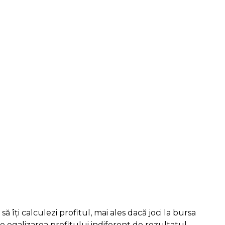
 îți calculezi profitul, mai ales dacă joci la bursa
e egalizarea profitului indiferent de rezultatul