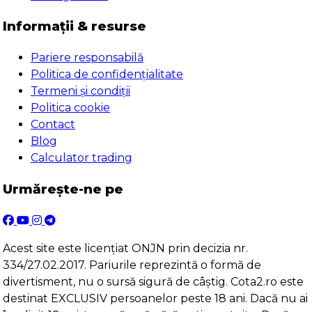
Informații & resurse
Pariere responsabilă
Politica de confidențialitate
Termeni și condiții
Politica cookie
Contact
Blog
Calculator trading
Urmărește-ne pe
Acest site este licențiat ONJN prin decizia nr.
334/27.02.2017. Pariurile reprezintă o formă de
divertisment, nu o sursă sigură de câștig. Cota2.ro este
destinat EXCLUSIV persoanelor peste 18 ani. Dacă nu ai