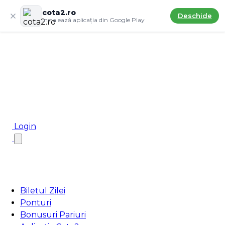
cota2.ro
Deschide
Biletul Zilei
Instalează aplicația din Google Play
Ponturi Pariuri
Aplicația mobilă Cota2
Top Case de Pariuri
Bonus De Bun Venit
Bonus Fără Depunere
Top Cazinouri
Rotiri Gratuite
Blog
Login
Biletul Zilei
Ponturi
Bonusuri Pariuri