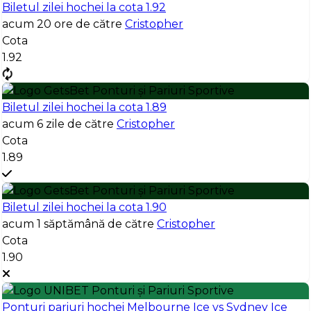
Biletul zilei hochei la cota 1.92
acum 20 ore de către
Cristopher
Cota
1.92
Biletul zilei hochei la cota 1.89
acum 6 zile de către
Cristopher
Cota
1.89
Biletul zilei hochei la cota 1.90
acum 1 săptămână de către
Cristopher
Cota
1.90
Ponturi pariuri hochei Melbourne Ice vs Sydney Ice