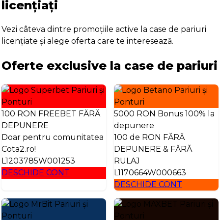
licențiați
Vezi câteva dintre promoțiile active la case de pariuri
licențiate și alege oferta care te interesează.
Oferte exclusive la case de pariuri
100 RON FREEBET FĂRĂ
5000 RON Bonus 100% la
DEPUNERE
depunere
Doar pentru comunitatea
100 de RON FĂRĂ
Cota2.ro!
DEPUNERE & FĂRĂ
L1203785W001253
RULAJ
DESCHIDE CONT
L1170664W000663
DESCHIDE CONT