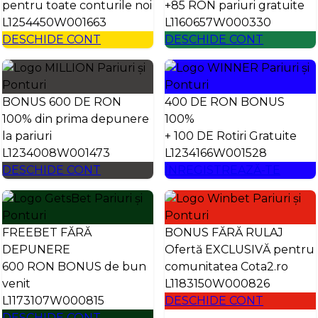
pentru toate conturile noi
+85 RON pariuri gratuite
L1254450W001663
L1160657W000330
DESCHIDE CONT
DESCHIDE CONT
BONUS 600 DE RON
400 DE RON BONUS
100% din prima depunere
100%
la pariuri
+ 100 DE Rotiri Gratuite
L1234008W001473
L1234166W001528
DESCHIDE CONT
ÎNREGISTREAZĂ-TE
FREEBET FĂRĂ
BONUS FĂRĂ RULAJ
DEPUNERE
Ofertă EXCLUSIVĂ pentru
600 RON BONUS de bun
comunitatea Cota2.ro
venit
L1183150W000826
L1173107W000815
DESCHIDE CONT
DESCHIDE CONT