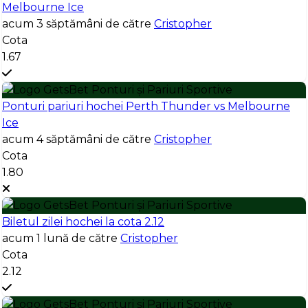
Melbourne Ice
acum 3 săptămâni de către
Cristopher
Cota
1.67
Ponturi pariuri hochei Perth Thunder vs Melbourne
Ice
acum 4 săptămâni de către
Cristopher
Cota
1.80
Biletul zilei hochei la cota 2.12
acum 1 lună de către
Cristopher
Cota
2.12