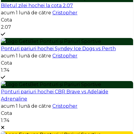
Biletul zilei hochei la cota 2.07
acum 1 lună de către
Cristopher
Cota
2.07
Ponturi pariuri hochei Syndey Ice Dogs vs Perth
acum 1 lună de către
Cristopher
Cota
1.74
Ponturi pariuri hochei CBR Brave vs Adelaide
Adrenaline
acum 1 lună de către
Cristopher
Cota
1.74