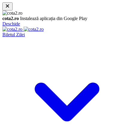
cota2.ro
Instalează aplicația din Google Play
Deschide
Biletul Zilei