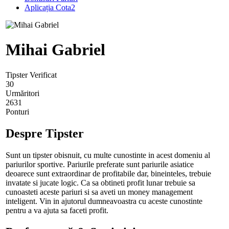
Aplicația Cota2
Mihai Gabriel
Tipster Verificat
30
Urmăritori
2631
Ponturi
Despre Tipster
Sunt un tipster obisnuit, cu multe cunostinte in acest domeniu al
pariurilor sportive. Pariurile preferate sunt pariurile asiatice
deoarece sunt extraordinar de profitabile dar, bineinteles, trebuie
invatate si jucate logic. Ca sa obtineti profit lunar trebuie sa
cunoasteti aceste pariuri si sa aveti un money management
inteligent. Vin in ajutorul dumneavoastra cu aceste cunostinte
pentru a va ajuta sa faceti profit.