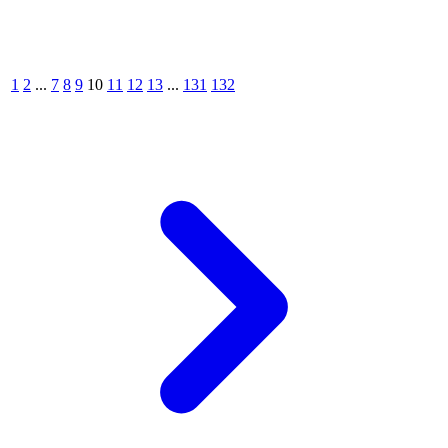
1
2
...
7
8
9
10
11
12
13
...
131
132