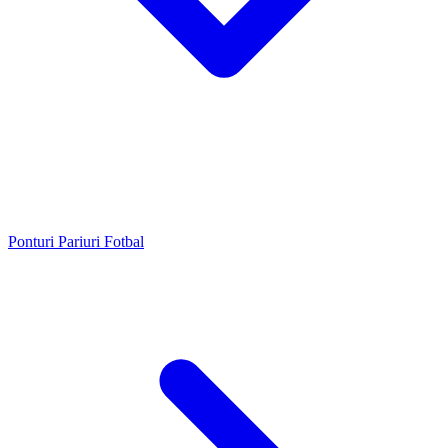
Ponturi Pariuri Fotbal