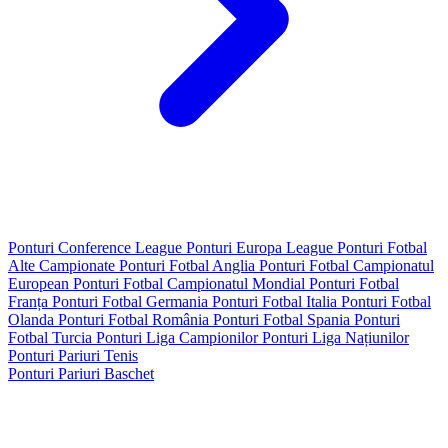
Ponturi Conference League
Ponturi Europa League
Ponturi Fotbal
Alte Campionate
Ponturi Fotbal Anglia
Ponturi Fotbal Campionatul
European
Ponturi Fotbal Campionatul Mondial
Ponturi Fotbal
Franța
Ponturi Fotbal Germania
Ponturi Fotbal Italia
Ponturi Fotbal
Olanda
Ponturi Fotbal România
Ponturi Fotbal Spania
Ponturi
Fotbal Turcia
Ponturi Liga Campionilor
Ponturi Liga Națiunilor
Ponturi Pariuri Tenis
Ponturi Pariuri Baschet