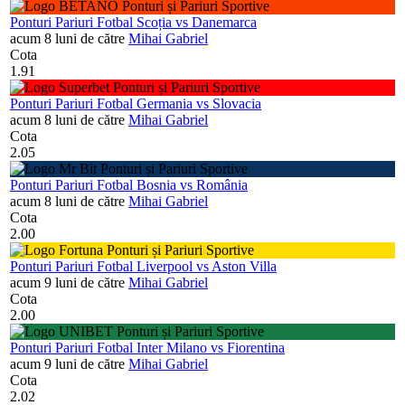
Ponturi Pariuri Fotbal Scoția vs Danemarca
acum 8 luni de către
Mihai Gabriel
Cota
1.91
Ponturi Pariuri Fotbal Germania vs Slovacia
acum 8 luni de către
Mihai Gabriel
Cota
2.05
Ponturi Pariuri Fotbal Bosnia vs România
acum 8 luni de către
Mihai Gabriel
Cota
2.00
Ponturi Pariuri Fotbal Liverpool vs Aston Villa
acum 9 luni de către
Mihai Gabriel
Cota
2.00
Ponturi Pariuri Fotbal Inter Milano vs Fiorentina
acum 9 luni de către
Mihai Gabriel
Cota
2.02