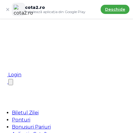
cota2.ro
Deschide
Biletul Zilei
Instalează aplicația din Google Play
Ponturi Pariuri
Aplicația mobilă Cota2
Top Case de Pariuri
Bonus De Bun Venit
Bonus Fără Depunere
Top Cazinouri
Rotiri Gratuite
Blog
Login
Biletul Zilei
Ponturi
Bonusuri Pariuri