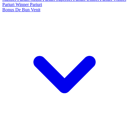
Pariuri
Winner Pariuri
Bonus De Bun Venit