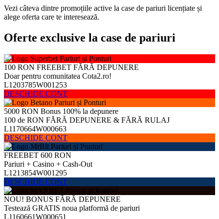
Vezi câteva dintre promoțiile active la case de pariuri licențiate și
alege oferta care te interesează.
Oferte exclusive la case de pariuri
100 RON FREEBET FĂRĂ DEPUNERE
Doar pentru comunitatea Cota2.ro!
L1203785W001253
DESCHIDE CONT
5000 RON Bonus 100% la depunere
100 de RON FĂRĂ DEPUNERE & FĂRĂ RULAJ
L1170664W000663
DESCHIDE CONT
FREEBET 600 RON
Pariuri + Casino + Cash-Out
L1213854W001295
DESCHIDE CONT
NOU! BONUS FĂRĂ DEPUNERE
Testează GRATIS noua platformă de pariuri
L1160661W000651