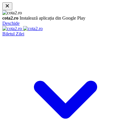
cota2.ro
Instalează aplicația din Google Play
Deschide
Biletul Zilei