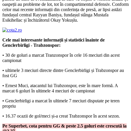
oaspeții au probleme de lot, tot în compartimentul defensiv. Conform
celor mai recente informații din conferința de presă, ar lipsi astăzi
fundașul central Rayyan Baniya, fundașul stânga Mustafa
Esikihellac și închizătorul Okay Yokușlu.
Cele mai interesante informații și statistici înainte de
Genclerbirligi - Trabzonspor:
•⁠ ⁠30 de goluri a marcat Tranzonspor în cele 16 meciuri din acest
campionat
•⁠ ⁠ultimele 3 meciuri directe dintre Genclerbirligi și Trabzonspor au
fost GG
•⁠ ⁠Ernest Muci, atacantul lui Trabzonspor, este în mare formă. A
marcat 6 goluri în ultimele 4 meciuri de campionat
•⁠ ⁠Genclerbirligi a marcat în ultimele 7 meciuri disputate pe teren
propriu
•⁠ ⁠16.37 ocazii de gol/meci și-a creat Trabzonspor în acest sezon.
Pe Superbet, cota pentru GG & peste 2.5 goluri este crescută la