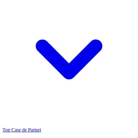
Top Case de Pariuri