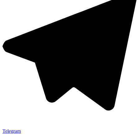
Telegram