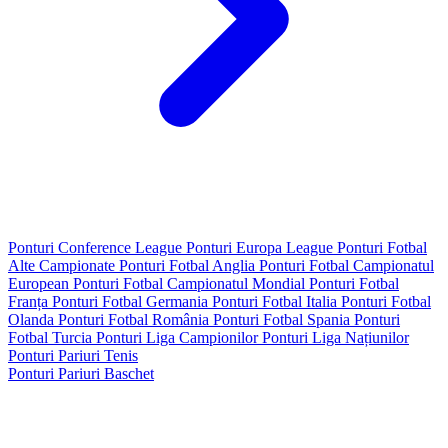
Ponturi Conference League
Ponturi Europa League
Ponturi Fotbal
Alte Campionate
Ponturi Fotbal Anglia
Ponturi Fotbal Campionatul
European
Ponturi Fotbal Campionatul Mondial
Ponturi Fotbal
Franța
Ponturi Fotbal Germania
Ponturi Fotbal Italia
Ponturi Fotbal
Olanda
Ponturi Fotbal România
Ponturi Fotbal Spania
Ponturi
Fotbal Turcia
Ponturi Liga Campionilor
Ponturi Liga Națiunilor
Ponturi Pariuri Tenis
Ponturi Pariuri Baschet