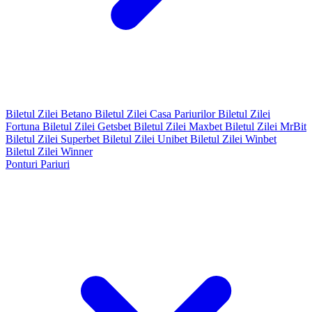
Biletul Zilei Betano
Biletul Zilei Casa Pariurilor
Biletul Zilei
Fortuna
Biletul Zilei Getsbet
Biletul Zilei Maxbet
Biletul Zilei MrBit
Biletul Zilei Superbet
Biletul Zilei Unibet
Biletul Zilei Winbet
Biletul Zilei Winner
Ponturi Pariuri