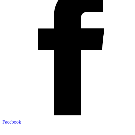
Facebook