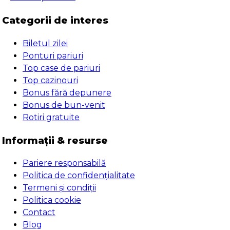
Categorii de interes
Biletul zilei
Ponturi pariuri
Top case de pariuri
Top cazinouri
Bonus fără depunere
Bonus de bun-venit
Rotiri gratuite
Informații & resurse
Pariere responsabilă
Politica de confidențialitate
Termeni și condiții
Politica cookie
Contact
Blog