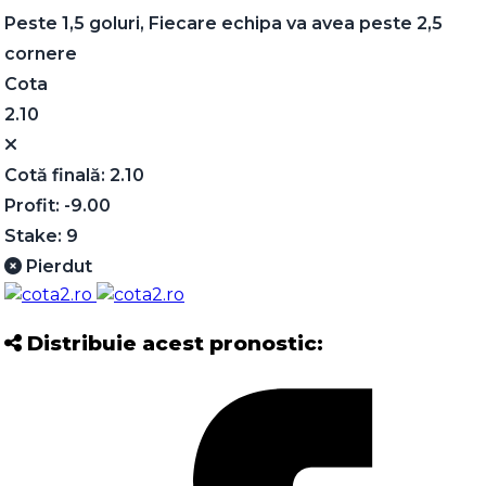
Peste 1,5 goluri, Fiecare echipa va avea peste 2,5
cornere
Cota
2.10
Cotă finală:
2.10
Profit:
-9.00
Stake:
9
Pierdut
Distribuie acest pronostic: