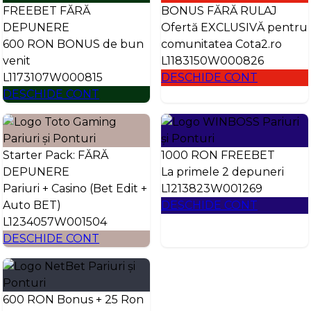
FREEBET FĂRĂ
BONUS FĂRĂ RULAJ
DEPUNERE
Ofertă EXCLUSIVĂ pentru
600 RON BONUS de bun
comunitatea Cota2.ro
venit
L1183150W000826
L1173107W000815
DESCHIDE CONT
DESCHIDE CONT
Starter Pack: FĂRĂ
1000 RON FREEBET
DEPUNERE
La primele 2 depuneri
Pariuri + Casino (Bet Edit +
L1213823W001269
Auto BET)
DESCHIDE CONT
L1234057W001504
DESCHIDE CONT
600 RON Bonus + 25 Ron