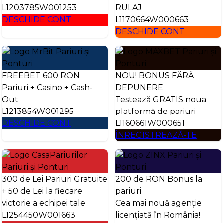
L1203785W001253
RULAJ
DESCHIDE CONT
L1170664W000663
DESCHIDE CONT
FREEBET 600 RON
NOU! BONUS FĂRĂ
Pariuri + Casino + Cash-
DEPUNERE
Out
Testează GRATIS noua
L1213854W001295
platformă de pariuri
DESCHIDE CONT
L1160661W000651
ÎNREGISTREAZĂ-TE
300 de Lei Pariuri Gratuite
200 de RON Bonus la
+ 50 de Lei la fiecare
pariuri
victorie a echipei tale
Cea mai nouă agenție
L1254450W001663
licențiată în România!