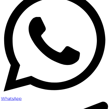
WhatsApp