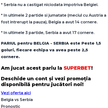
* Serbia nu a castigat niciodata impotriva Belgiei.
* In ultimele 2 partide si jumatate (meciul cu Austria a
fost intrerupt la pauza), Belgia a avut 14 cornere.
* In ultimele 3 partide, Serbia a avut 17 cornere.
PARIUL pentru BELGIA - SERBIA este Peste 1,5
goluri, fiecare echipa va avea peste 2,5
cornere.
Am jucat acest pariu la
SUPERBET
!
Deschide un cont și vezi promoția
disponibilă pentru jucători noi!
Vezi oferta aici
Belgia
vs
Serbia
Pronostic