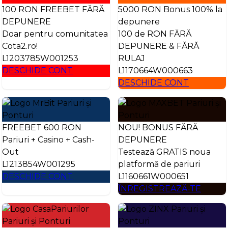
100 RON FREEBET FĂRĂ
5000 RON Bonus 100% la
DEPUNERE
depunere
Doar pentru comunitatea
100 de RON FĂRĂ
Cota2.ro!
DEPUNERE & FĂRĂ
L1203785W001253
RULAJ
DESCHIDE CONT
L1170664W000663
DESCHIDE CONT
FREEBET 600 RON
NOU! BONUS FĂRĂ
Pariuri + Casino + Cash-
DEPUNERE
Out
Testează GRATIS noua
L1213854W001295
platformă de pariuri
DESCHIDE CONT
L1160661W000651
ÎNREGISTREAZĂ-TE