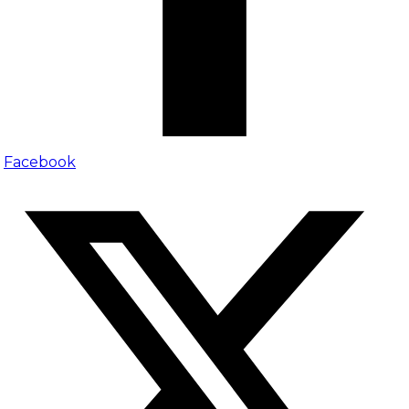
Facebook