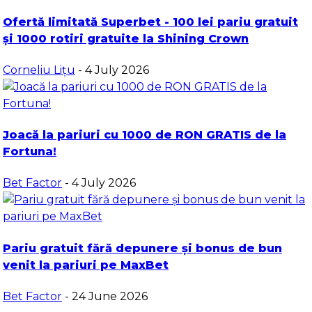
Ofertă limitată Superbet - 100 lei pariu gratuit
și 1000 rotiri gratuite la Shining Crown
Corneliu Lițu
- 4 July 2026
Joacă la pariuri cu 1000 de RON GRATIS de la
Fortuna!
Bet Factor
- 4 July 2026
Pariu gratuit fără depunere și bonus de bun
venit la pariuri pe MaxBet
Bet Factor
- 24 June 2026