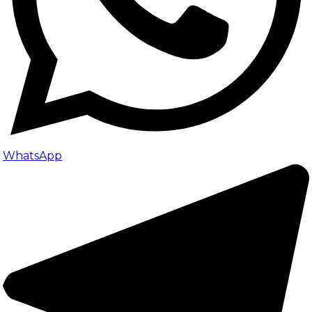
WhatsApp