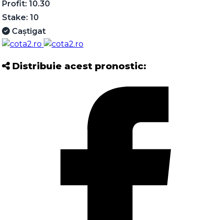
Profit:
10.30
Stake:
10
Caștigat
Distribuie acest pronostic: