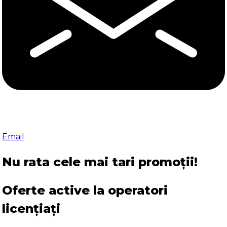
Email
Nu rata cele mai tari promoții!
Oferte active la operatori
licențiați