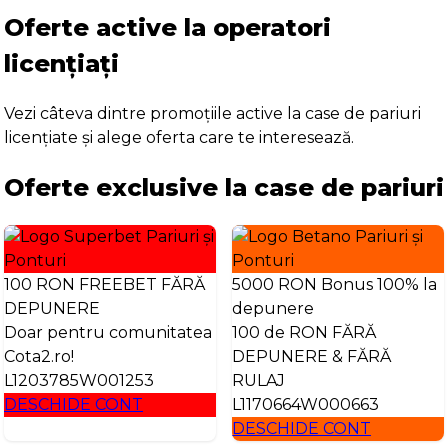
Oferte active la operatori
licențiați
Vezi câteva dintre promoțiile active la case de pariuri
licențiate și alege oferta care te interesează.
Oferte exclusive la case de pariuri
100 RON FREEBET FĂRĂ
5000 RON Bonus 100% la
DEPUNERE
depunere
Doar pentru comunitatea
100 de RON FĂRĂ
Cota2.ro!
DEPUNERE & FĂRĂ
L1203785W001253
RULAJ
DESCHIDE CONT
L1170664W000663
DESCHIDE CONT