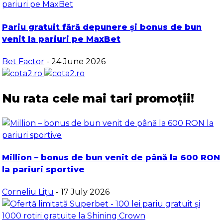
Pariu gratuit fără depunere și bonus de bun
venit la pariuri pe MaxBet
Bet Factor
- 24 June 2026
Nu rata cele mai tari promoții!
Million – bonus de bun venit de până la 600 RON
la pariuri sportive
Corneliu Lițu
- 17 July 2026