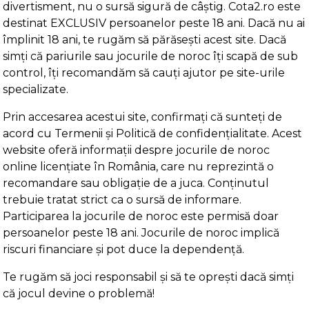
divertisment, nu o sursă sigură de câștig. Cota2.ro este
destinat EXCLUSIV persoanelor peste 18 ani. Dacă nu ai
împlinit 18 ani, te rugăm să părăsești acest site. Dacă
simți că pariurile sau jocurile de noroc îți scapă de sub
control, îți recomandăm să cauți ajutor pe site-urile
specializate.
Prin accesarea acestui site, confirmați că sunteți de
acord cu Termenii și Politică de confidențialitate. Acest
website oferă informații despre jocurile de noroc
online licențiate în România, care nu reprezintă o
recomandare sau obligație de a juca. Conținutul
trebuie tratat strict ca o sursă de informare.
Participarea la jocurile de noroc este permisă doar
persoanelor peste 18 ani. Jocurile de noroc implică
riscuri financiare și pot duce la dependență.
Te rugăm să joci responsabil și să te oprești dacă simți
că jocul devine o problemă!