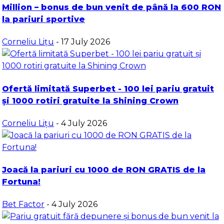
Million – bonus de bun venit de până la 600 RON
la pariuri sportive
Corneliu Lițu
- 17 July 2026
Ofertă limitată Superbet - 100 lei pariu gratuit
și 1000 rotiri gratuite la Shining Crown
Corneliu Lițu
- 4 July 2026
Joacă la pariuri cu 1000 de RON GRATIS de la
Fortuna!
Bet Factor
- 4 July 2026