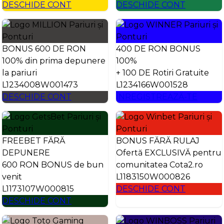
DESCHIDE CONT
DESCHIDE CONT
BONUS 600 DE RON
400 DE RON BONUS
100% din prima depunere
100%
la pariuri
+ 100 DE Rotiri Gratuite
L1234008W001473
L1234166W001528
DESCHIDE CONT
ÎNREGISTREAZĂ-TE
FREEBET FĂRĂ
BONUS FĂRĂ RULAJ
DEPUNERE
Ofertă EXCLUSIVĂ pentru
600 RON BONUS de bun
comunitatea Cota2.ro
venit
L1183150W000826
L1173107W000815
DESCHIDE CONT
DESCHIDE CONT