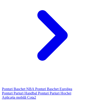
Ponturi Baschet NBA
Ponturi Baschet Euroliga
Ponturi Pariuri Handbal
Ponturi Pariuri Hochei
Aplicația mobilă Cota2