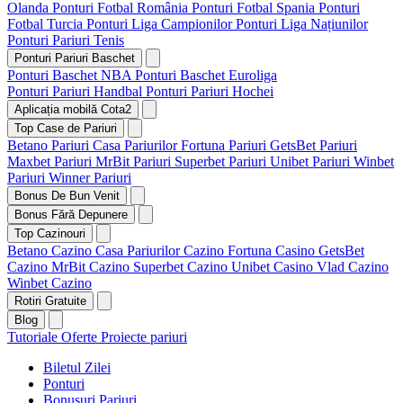
Olanda
Ponturi Fotbal România
Ponturi Fotbal Spania
Ponturi
Fotbal Turcia
Ponturi Liga Campionilor
Ponturi Liga Națiunilor
Ponturi Pariuri Tenis
Ponturi Pariuri Baschet
Ponturi Baschet NBA
Ponturi Baschet Euroliga
Ponturi Pariuri Handbal
Ponturi Pariuri Hochei
Aplicația mobilă Cota2
Top Case de Pariuri
Betano Pariuri
Casa Pariurilor
Fortuna Pariuri
GetsBet Pariuri
Maxbet Pariuri
MrBit Pariuri
Superbet Pariuri
Unibet Pariuri
Winbet
Pariuri
Winner Pariuri
Bonus De Bun Venit
Bonus Fără Depunere
Top Cazinouri
Betano Cazino
Casa Pariurilor Cazino
Fortuna Casino
GetsBet
Cazino
MrBit Cazino
Superbet Cazino
Unibet Casino
Vlad Cazino
Winbet Cazino
Rotiri Gratuite
Blog
Tutoriale
Oferte
Proiecte pariuri
Biletul Zilei
Ponturi
Bonusuri Pariuri