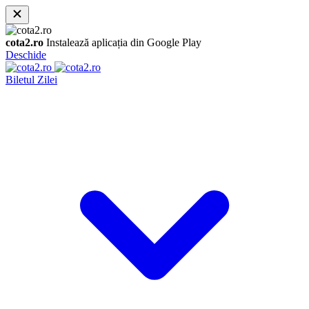
cota2.ro
Instalează aplicația din Google Play
Deschide
Biletul Zilei