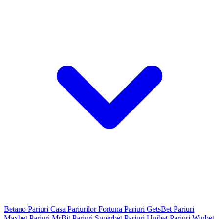
Betano Pariuri
Casa Pariurilor
Fortuna Pariuri
GetsBet Pariuri
Maxbet Pariuri
MrBit Pariuri
Superbet Pariuri
Unibet Pariuri
Winbet