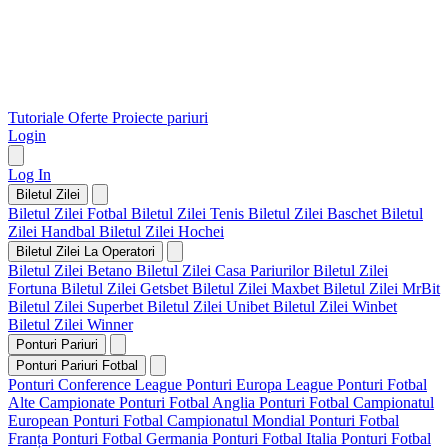
Tutoriale
Oferte
Proiecte pariuri
Login
Log In
Biletul Zilei
Biletul Zilei Fotbal
Biletul Zilei Tenis
Biletul Zilei Baschet
Biletul
Zilei Handbal
Biletul Zilei Hochei
Biletul Zilei La Operatori
Biletul Zilei Betano
Biletul Zilei Casa Pariurilor
Biletul Zilei
Fortuna
Biletul Zilei Getsbet
Biletul Zilei Maxbet
Biletul Zilei MrBit
Biletul Zilei Superbet
Biletul Zilei Unibet
Biletul Zilei Winbet
Biletul Zilei Winner
Ponturi Pariuri
Ponturi Pariuri Fotbal
Ponturi Conference League
Ponturi Europa League
Ponturi Fotbal
Alte Campionate
Ponturi Fotbal Anglia
Ponturi Fotbal Campionatul
European
Ponturi Fotbal Campionatul Mondial
Ponturi Fotbal
Franța
Ponturi Fotbal Germania
Ponturi Fotbal Italia
Ponturi Fotbal