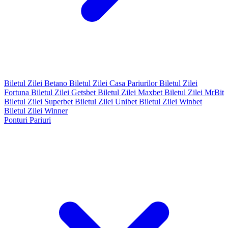
Biletul Zilei Betano
Biletul Zilei Casa Pariurilor
Biletul Zilei
Fortuna
Biletul Zilei Getsbet
Biletul Zilei Maxbet
Biletul Zilei MrBit
Biletul Zilei Superbet
Biletul Zilei Unibet
Biletul Zilei Winbet
Biletul Zilei Winner
Ponturi Pariuri