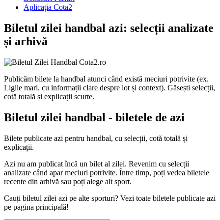
Aplicația Cota2
Biletul zilei handbal azi: selecții analizate
și arhivă
Publicăm bilete la handbal atunci când există meciuri potrivite (ex.
Ligile mari, cu informații clare despre lot și context). Găsești selecții,
cotă totală și explicații scurte.
Biletul zilei handbal - biletele de azi
Bilete publicate azi pentru handbal, cu selecții, cotă totală și
explicații.
Azi nu am publicat încă un bilet al zilei. Revenim cu selecții
analizate când apar meciuri potrivite. Între timp, poți vedea biletele
recente din arhivă sau poți alege alt sport.
Cauți biletul zilei azi pe alte sporturi? Vezi toate biletele publicate azi
pe pagina principală!