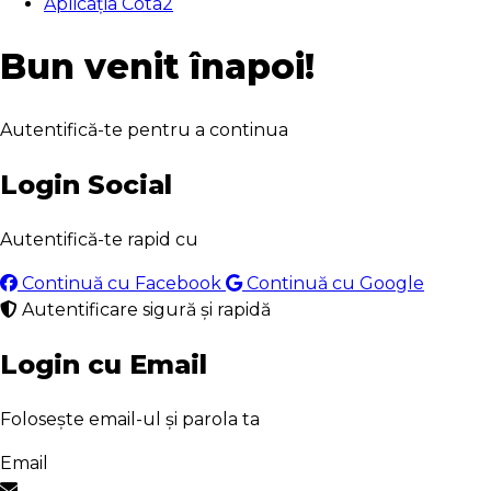
Aplicația Cota2
Bun venit înapoi!
Autentifică-te pentru a continua
Login Social
Autentifică-te rapid cu
Continuă cu Facebook
Continuă cu Google
Autentificare sigură și rapidă
Login cu Email
Folosește email-ul și parola ta
Email