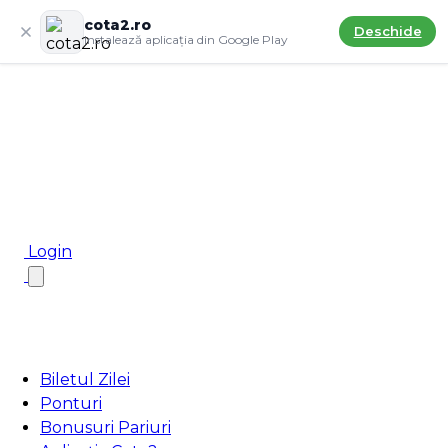
cota2.ro
Deschide
Biletul Zilei
Instalează aplicația din Google Play
Ponturi Pariuri
Aplicația mobilă Cota2
Top Case de Pariuri
Bonus De Bun Venit
Bonus Fără Depunere
Top Cazinouri
Rotiri Gratuite
Blog
Login
Biletul Zilei
Ponturi
Bonusuri Pariuri